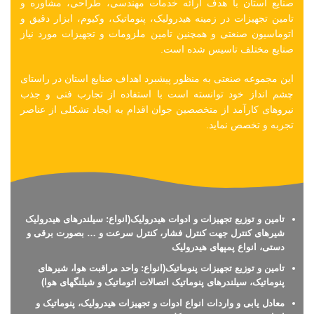
صنایع استان با هدف ارائه خدمات مهندسی، طراحی، مشاوره و
تامین تجهیزات در زمینه هیدرولیک، پنوماتیک، وکیوم، ابزار دقیق و
اتوماسیون صنعتی و همچنین تامین ملزومات و تجهیزات مورد نیاز
صنایع مختلف تاسیس شده است.
این مجموعه صنعتی به منظور پیشبرد اهداف صنایع استان در راستای
چشم انداز خود توانسته است با استفاده از تجارب فنی و جذب
نیروهای کارآمد از متخصصین جوان اقدام به ایجاد تشکلی از عناصر
تجربه و تخصص نماید.
تامین و توزیع تجهیزات و ادوات هیدرولیک(انواع: سیلندرهای هیدرولیک
شیرهای کنترل جهت کنترل فشار، کنترل سرعت و … بصورت برقی و
دستی، انواع پمپهای هیدرولیک
تامین و توزیع تجهیزات پنوماتیک(انواع: واحد مراقبت هوا، شیرهای
پنوماتیک، سیلندرهای پنوماتیک اتصالات اتوماتیک و شیلنگهای هوا)
معادل یابی و واردات انواع ادوات و تجهیزات هیدرولیک، پنوماتیک و