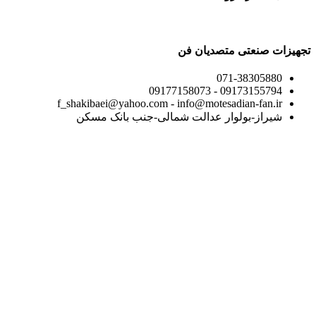
تجهیزات صنعتی متصدیان فن
071-38305880
09173155794 - 09177158073
f_shakibaei@yahoo.com - info@motesadian-fan.ir
شیراز-بولوار عدالت شمالی-جنب بانک مسکن