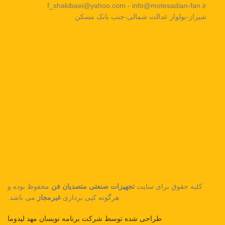
f_shakibaei@yahoo.com - info@motesadian-fan.ir
شیراز-بولوار عدالت شمالی-جنب بانک مسکن
کلیه حقوق برای سایت
تجهیزات صنعتی متصدیان فن
محفوظ بوده و
هرگونه کپی برداری
غیرمجاز
می باشد.
طراحی شده توسط شرکت برنامه نویسان مهد لیدوما