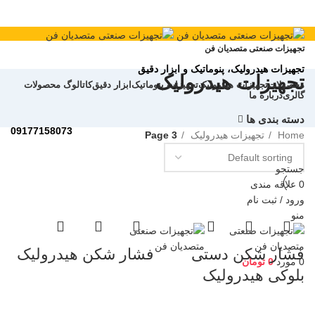
تجهیزات صنعتی متصدیان فن
تجهیزات
هیدرولیک، پنوماتیک و ابزار دقیق
تجهیزات هیدرولیک
محصولات
تجهیزات هیدرولیک
تجهیزات پنوماتیک
ابزار دقیق
کاتالوگ محصولات
گالری
درباره ما
دسته بندی ها
09177158073
Home
تجهیزات هیدرولیک
Page 3
جستجو
0
علاقه مندی
ورود / ثبت نام
منو
فشار شکن دستی
فشار شکن هیدرولیک
0
مورد
0
تومان
بلوکی هیدرولیک