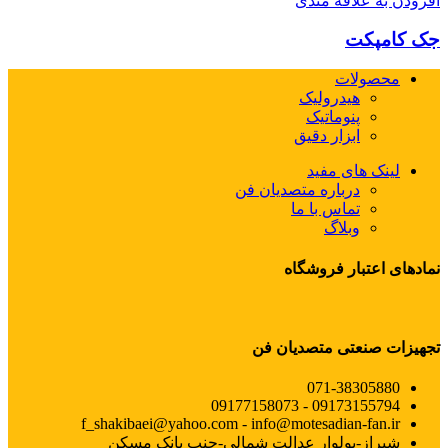
افزودن به علاقه مندی
جک کامپکت
محصولات
هیدرولیک
پنوماتیک
ابزار دقیق
لینک های مفید
درباره متصدیان فن
تماس با ما
وبلاگ
نمادهای اعتبار فروشگاه
تجهیزات صنعتی متصدیان فن
071-38305880
09173155794 - 09177158073
f_shakibaei@yahoo.com - info@motesadian-fan.ir
شیراز-بولوار عدالت شمالی-جنب بانک مسکن